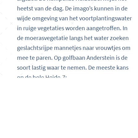
heetst van de dag. De imago’s kunnen in de
wijde omgeving van het voortplantingswater
in ruige vegetaties worden aangetroffen. In
de moerasvegetatie langs het water zoeken
geslachtsrijpe mannetjes naar vrouwtjes om
mee te paren. Op golfbaan Anderstein is de
soort lastig waar te nemen. De meeste kans
op de hole Heide-7;
Voorkomen: een zeldzame soort, die sterk in
aantal toeneemt. Rode lijst.
Banen
Handicapregistratie
Historie