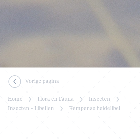
Vorige pagina
Home
Flora en Fauna
Insecten
Insecten - Libellen
Kempense heidelibel