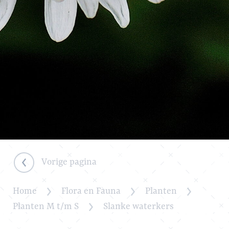
Vorige pagina
Home
Flora en Fauna
Planten
Planten M t/m S
Slanke waterkers