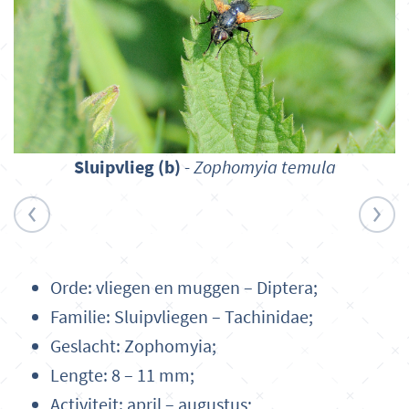
Sluipvlieg (b)
-
Zophomyia temula
Orde: vliegen en muggen – Diptera;
Familie: Sluipvliegen – Tachinidae;
Geslacht: Zophomyia;
Lengte: 8 – 11 mm;
Activiteit: april – augustus;