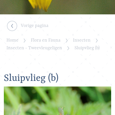
Vorige pagina
Home
Flora en Fauna
Insecten
Insecten - Tweevleugeligen
Sluipvlieg (b)
Sluipvlieg (b)