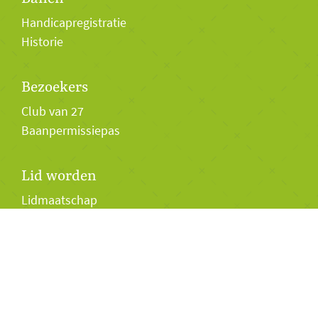
Handicapregistratie
Historie
Bezoekers
Club van 27
Baanpermissiepas
Lid worden
Lidmaatschap
Twilight Golf 2026
Jeugd
Business sociëteit
Anderstein