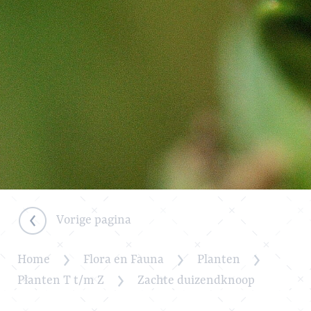
Vorige pagina
Home
Flora en Fauna
Planten
Planten T t/m Z
Zachte duizendknoop