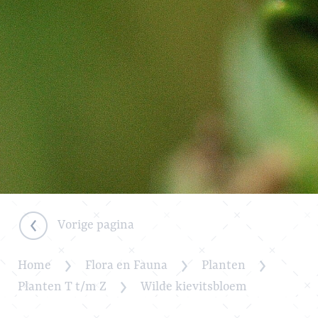
Vorige pagina
Home
Flora en Fauna
Planten
Planten T t/m Z
Wilde kievitsbloem