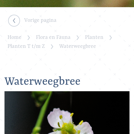
Vorige pagina
Home
Flora en Fauna
Planten
Planten T t/m Z
Waterweegbree
Waterweegbree