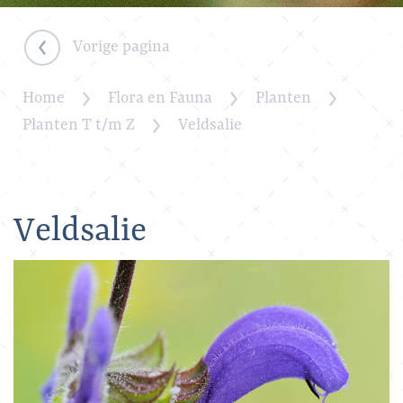
Vorige pagina
Home
Flora en Fauna
Planten
Planten T t/m Z
Veldsalie
Veldsalie