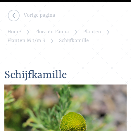
Vorige pagina
Home
Flora en Fauna
Planten
Planten M t/m S
Schijfkamille
Schijfkamille