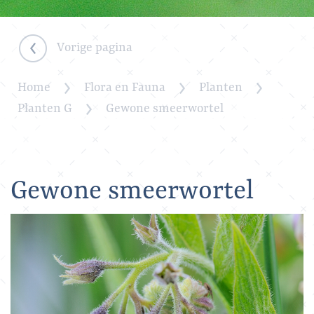
Vorige pagina
Home
Flora en Fauna
Planten
Planten G
Gewone smeerwortel
Gewone smeerwortel