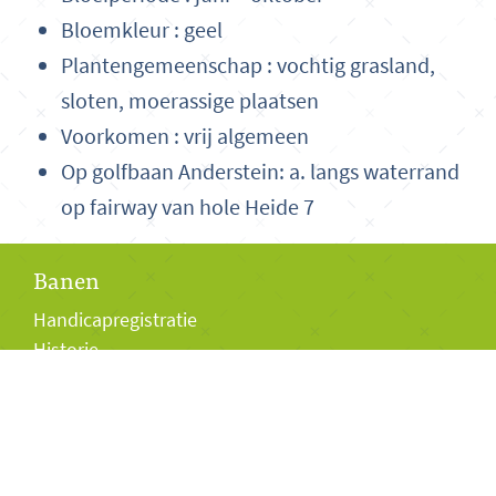
Bloemkleur : geel
Plantengemeenschap : vochtig grasland,
sloten, moerassige plaatsen
Voorkomen : vrij algemeen
Op golfbaan Anderstein: a. langs waterrand
op fairway van hole Heide 7
Banen
Handicapregistratie
Historie
Bezoekers
Club van 27
Baanpermissiepas