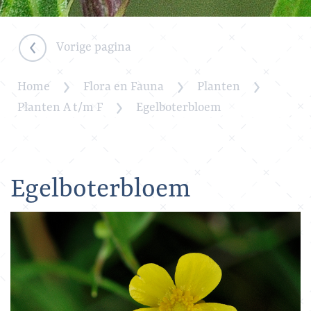
Vorige pagina
Home
Flora en Fauna
Planten
Planten A t/m F
Egelboterbloem
Egelboterbloem