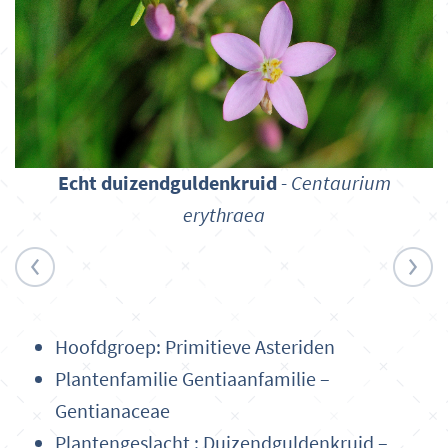
Echt duizendguldenkruid
-
Centaurium
erythraea
Hoofdgroep: Primitieve Asteriden
Plantenfamilie Gentiaanfamilie –
Gentianaceae
Plantengeslacht : Duizendguldenkruid –