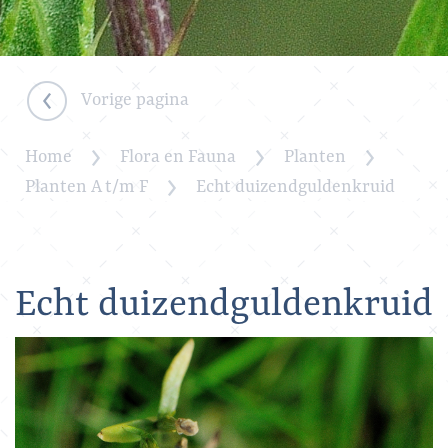
Vorige pagina
Home
Flora en Fauna
Planten
Planten A t/m F
Echt duizendguldenkruid
Echt duizendguldenkruid