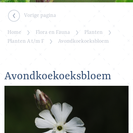
Vorige pagina
Home
Flora en Fauna
Planten
Planten A t/m F
Avondkoekoeksbloem
Avondkoekoeksbloem