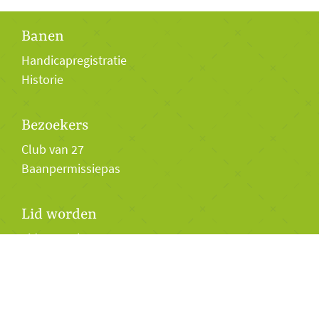
Banen
Handicapregistratie
Historie
Bezoekers
Club van 27
Baanpermissiepas
Lid worden
Lidmaatschap
Twilight Golf 2026
Jeugd
Business sociëteit